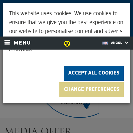
VISITORS
This website uses cookies. We use cookies to
FOR MÓRAHALMIANS
ensure that we give you the best experience on
LOGIN
our website to personalise content and adverts
and to analyse our traffic using Google
MENU
ANGOL
Analytics.
37.2°C
ACCEPT ALL COOKIES
CHANGE PREFERENCES
MEDIA OFFER