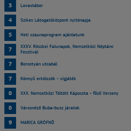
3
Lovastábor
4
Szikes Látogatóközpont nyitónapja
5
Heti szaunaprogram ajánlatunk
XXXV. Röszkei Falunapok, Nemzetközi Néptánc
7
Fesztivál
7
Borostyán utcabál
7
Könnyű erkölcsök - vígjáték
8
XXX. Nemzetközi Töltött Káposzta - főző Verseny
8
Városnéző Buba-busz járatok
9
MARICA GRÓFNŐ