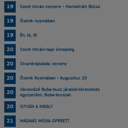
19
Szent István kenyere - Homokháti Búcsú
19
Őseink nyomában
19
Én, te, őt
20
Szent István-napi ünnepség
20
Strandröplabda verseny
20
Őseink Nyomában - Augusztus 20
Városnéző Buba-busz járatokVárosnézés
20
egyszerűen, Buba-busszal.
20
ISTVÁN A KIRÁLY
21
MÁGNÁS MISKA OPERETT