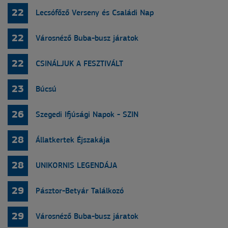
22
Lecsófőző Verseny és Családi Nap
22
Városnéző Buba-busz járatok
22
CSINÁLJUK A FESZTIVÁLT
23
Búcsú
26
Szegedi Ifjúsági Napok - SZIN
28
Állatkertek Éjszakája
28
UNIKORNIS LEGENDÁJA
29
Pásztor-Betyár Találkozó
29
Városnéző Buba-busz járatok