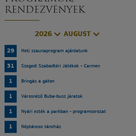
RENDEZVÉNYEK
2026
AUGUST
29
Heti szaunaprogram ajánlatunk
31
Szegedi Szabadtéri Játékok - Carmen
1
Bringás a gáton
1
Városnéző Buba-busz járatok
1
Nyári esték a parkban - programsorozat
1
Néptáncos táncház