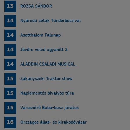
13
RÓZSA SÁNDOR
14
Nyáresti séták Tündérboszival
14
Ásotthalom Falunap
14
Jövőre veled ugyanitt 2.
14
ALADDIN CSALÁDI MUSICAL
15
Zákányszéki Traktor show
15
Naplementés bivalyos túra
15
Városnéző Buba-busz járatok
16
Országos állat- és kirakodóvásár