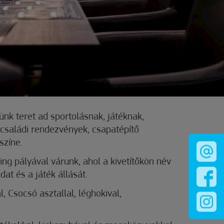
nk teret ad sportolásnak, játéknak,
családi rendezvények, csapatépítő
színe.
ng pályával várunk, ahol a kivetítőkön név
dat és a játék állását.
l, Csocsó asztallal, léghokival,