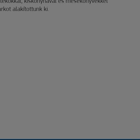
játékokkal, kiskonyhával és mesekönyvekkel
rkot alakítottunk ki.