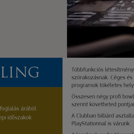
WLING
Többfunkciós létesítményü
szórakozásnak. Céges és 
programok tökéletes hely
Összesen négy profi bowli
szerint követheted pontjai
oglalás árából
A Clubban billiárd asztalla
epi időszakok
PlayStationnal is várunk.