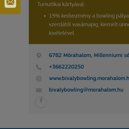
GYÓGYFÜRDŐ
Turisztikai kártyával:
IRATKOZZON
15% kedvezmény a bowling pályaf
FEL
HÍRLEVELÜNKRE
szerdától vasárnapig, kiemelt ünn
kivételével.
6782 Mórahalom, Millenniumi sé
+3662220250
www.bivalybowling.morahalom.
bivalybowling@morahalom.hu