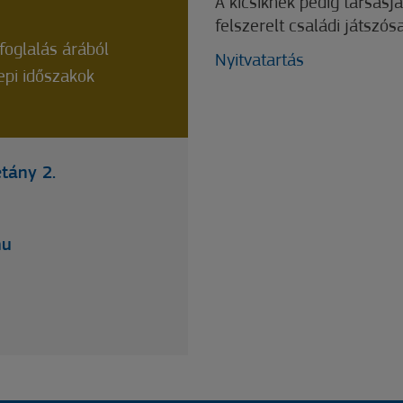
A kicsiknek pedig társas
felszerelt családi játszósa
oglalás árából
Nyitvatartás
epi időszakok
tány 2.
hu