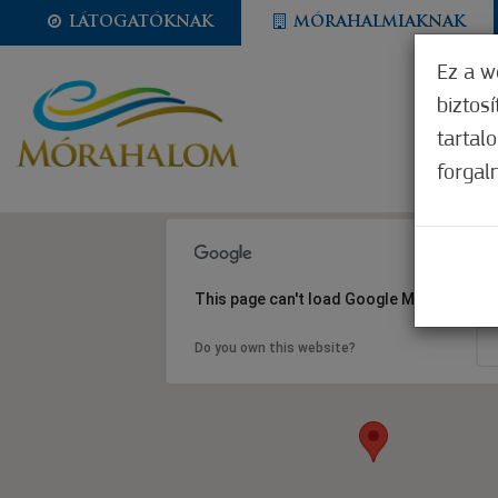
LÁTOGATÓKNAK
MÓRAHALMIAKNAK
Ez a w
biztos
tartal
forgal
This page can't load Google Maps correct
Do you own this website?