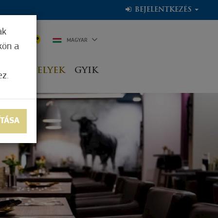
BEJELENTKEZÉS
ak
9°C
MAGYAR
kön a
OGADÓHELYEK
GYIK
ez.
ÍTÁSA