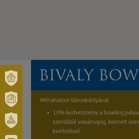
BIVALY BO
VÁRUSONK
ÉS
TÉRSÉGÜNK
Mórahalom Városkártyával:
MÓRAHALOM
10% kedvezmény a bowling pályaf
TURISZTIKA
szerdától vasárnapig, kiemelt ünn
SZT.
kivételével.
ERZSÉBET