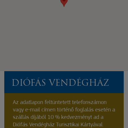
DIÓFÁS VENDÉGHÁZ
Az adatlapon feltüntetett telefonszámon
vagy e-mail címen történő foglalás esetén a
szállás díjából 10 % kedvezményt ad a
Diófás Vendégház Turisztikai Kártyával.