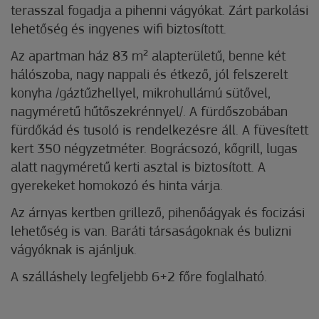
terasszal fogadja a pihenni vágyókat. Zárt parkolási
lehetőség és ingyenes wifi biztosított.
Az apartman ház 83 m² alapterületű, benne két
hálószoba, nagy nappali és étkező, jól felszerelt
konyha /gáztűzhellyel, mikrohullámú sütővel,
nagyméretű hűtőszekrénnyel/. A fürdőszobában
fürdőkád és tusoló is rendelkezésre áll. A füvesített
kert 350 négyzetméter. Bográcsozó, kőgrill, lugas
alatt nagyméretű kerti asztal is biztosított. A
gyerekeket homokozó és hinta várja.
Az árnyas kertben grillező, pihenőágyak és focizási
lehetőség is van. Baráti társaságoknak és bulizni
vágyóknak is ajánljuk.
A szálláshely legfeljebb 6+2 főre foglalható.