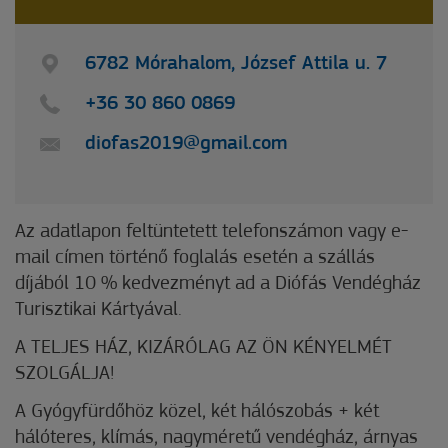
6782 Mórahalom, József Attila u. 7
+36 30 860 0869
diofas2019@gmail.com
Az adatlapon feltüntetett telefonszámon vagy e-
mail címen történő foglalás esetén a szállás
díjából 10 % kedvezményt ad a Diófás Vendégház
Turisztikai Kártyával.
A TELJES HÁZ, KIZÁRÓLAG AZ ÖN KÉNYELMÉT
SZOLGÁLJA!
A Gyógyfürdőhöz közel, két hálószobás + két
hálóteres, klímás, nagyméretű vendégház, árnyas