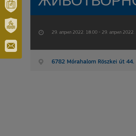
ЖИВОТВОРН
TÉRSÉGÜNK
MÓRAHALOM
TURISZTIKA
29. април 2022. 18.00 - 29. април 2022.
SZT.
ERZSÉBET
GYÓGYFÜRDŐ
IRATKOZZON
FEL
6782 Mórahalom Röszkei út 44.
HÍRLEVELÜNKRE