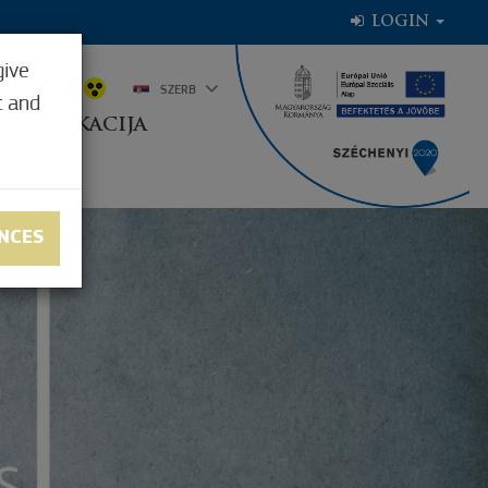
LOGIN
give
38,9°C
SZERB
t and
NJE LOKACIJA
NCES