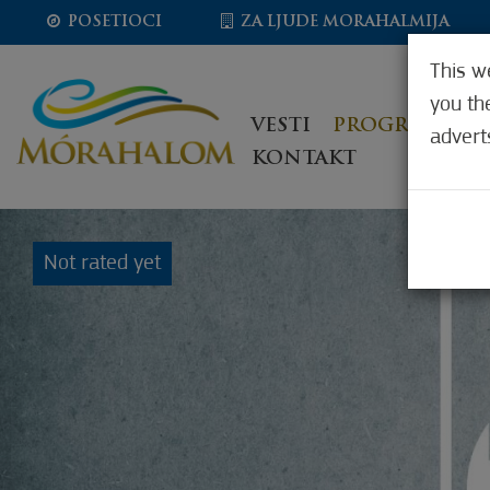
POSETIOCI
ZA LJUDE MORAHALMIJA
This w
you th
VESTI
PROGRAMI
K
advert
KONTAKT
Not rated yet