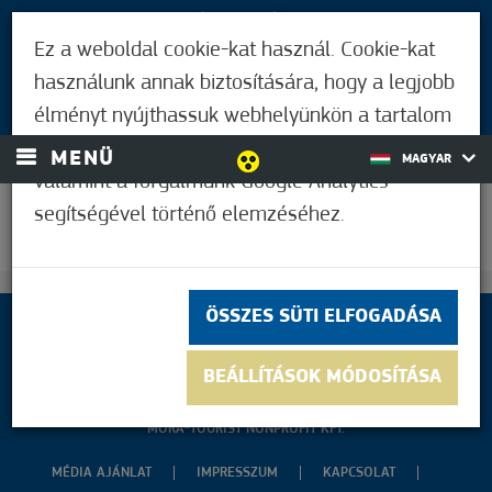
LÁTOGATÓKNAK
Ez a weboldal cookie-kat használ. Cookie-kat
MÓRAHALMIAKNAK
használunk annak biztosítására, hogy a legjobb
BEJELENTKEZÉS
élményt nyújthassuk webhelyünkön a tartalom
és a hirdetések személyre szabásához,
MENÜ
MAGYAR
valamint a forgalmunk Google Analytics
segítségével történő elemzéséhez.
26,1°C
ÖSSZES SÜTI ELFOGADÁSA
BEÁLLÍTÁSOK MÓDOSÍTÁSA
COPYRIGHT 2020
MÓRA-TOURIST NONPROFIT KFT.
MÉDIA AJÁNLAT
IMPRESSZUM
KAPCSOLAT