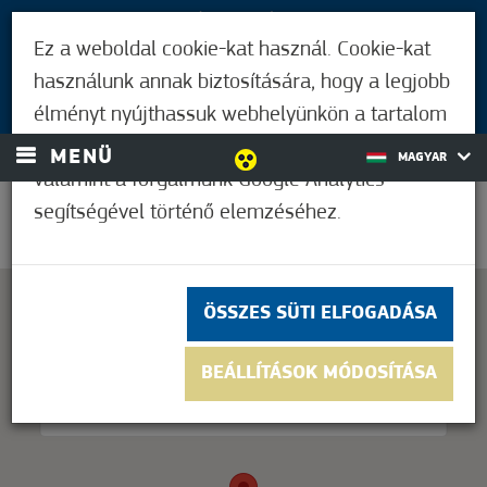
LÁTOGATÓKNAK
Ez a weboldal cookie-kat használ. Cookie-kat
MÓRAHALMIAKNAK
használunk annak biztosítására, hogy a legjobb
BEJELENTKEZÉS
élményt nyújthassuk webhelyünkön a tartalom
és a hirdetések személyre szabásához,
MENÜ
MAGYAR
valamint a forgalmunk Google Analytics
segítségével történő elemzéséhez.
28,9°C
ÖSSZES SÜTI ELFOGADÁSA
This page can't load Google Maps correctly.
BEÁLLÍTÁSOK MÓDOSÍTÁSA
OK
Do you own this website?