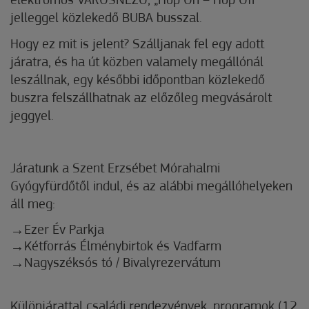
elektromos VÁROSNÉZŐ, „Hop On – Hop Off”
jelleggel közlekedő BUBA busszal.
Hogy ez mit is jelent? Szálljanak fel egy adott
járatra, és ha út közben valamely megállónál
leszállnak, egy későbbi időpontban közlekedő
buszra felszállhatnak az előzőleg megvásárolt
jeggyel.
Járatunk a Szent Erzsébet Mórahalmi
Gyógyfürdőtől indul, és az alábbi megállóhelyeken
áll meg:
Ezer Év Parkja
Kétforrás Élménybirtok és Vadfarm
Nagyszéksós tó / Bivalyrezervátum
Különjárattal családi rendezvények, programok (12