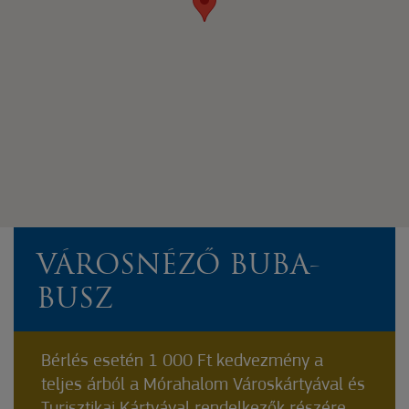
VÁROSNÉZŐ BUBA-
BUSZ
Bérlés esetén 1 000 Ft kedvezmény a
teljes árból a Mórahalom Városkártyával és