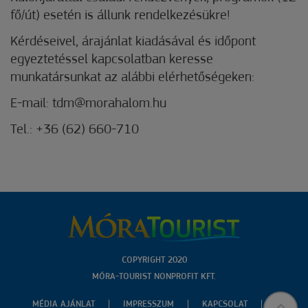
fő/út) esetén is állunk rendelkezésükre!
Kérdéseivel, árajánlat kiadásával és időpont
egyeztetéssel kapcsolatban keresse
munkatársunkat az alábbi elérhetőségeken:
E-mail: tdm@morahalom.hu
Tel.: +36 (62) 660-710
COPYRIGHT 2020
MÓRA-TOURIST NONPROFIT KFT.
MÉDIA AJÁNLAT
IMPRESSZUM
KAPCSOLAT