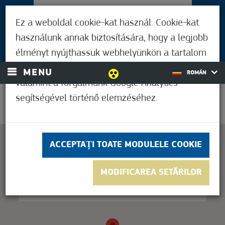
PENTRU VIZITATORI
Ez a weboldal cookie-kat használ. Cookie-kat
LOCUITORII DIN MÓRAHALOM
használunk annak biztosítására, hogy a legjobb
AUTENTIFICARE
élményt nyújthassuk webhelyünkön a tartalom
és a hirdetések személyre szabásához,
MENU
ROMÁN
valamint a forgalmunk Google Analytics
segítségével történő elemzéséhez.
33,9°C
ACCEPTAȚI TOATE MODULELE COOKIE
This page can't load Google Maps correctly.
MODIFICAREA SETĂRILOR
OK
Do you own this website?