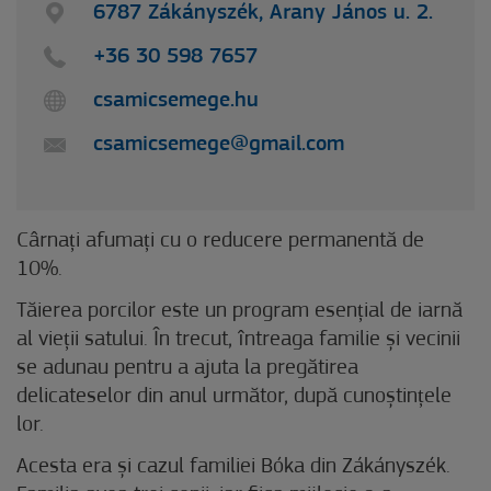
6787 Zákányszék, Arany János u. 2.
+36 30 598 7657
csamicsemege.hu
csamicsemege@gmail.com
Cârnați afumați cu o reducere permanentă de
10%.
Tăierea porcilor este un program esențial de iarnă
al vieții satului. În trecut, întreaga familie și vecinii
se adunau pentru a ajuta la pregătirea
delicateselor din anul următor, după cunoștințele
lor.
Acesta era și cazul familiei Bóka din Zákányszék.