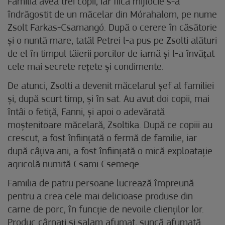
Familia avea trei copii, iar fiica mijlocie s-a
îndrăgostit de un măcelar din Mórahalom, pe nume
Zsolt Farkas-Csamangó. După o cerere în căsătorie
și o nuntă mare, tatăl Petrei l-a pus pe Zsolti alături
de el în timpul tăierii porcilor de iarnă și l-a învățat
cele mai secrete rețete și condimente.
De atunci, Zsolti a devenit măcelarul șef al familiei
și, după scurt timp, și în sat. Au avut doi copii, mai
întâi o fetiță, Fanni, și apoi o adevărată
moștenitoare măcelară, Zsoltika. După ce copiii au
crescut, a fost înființată o fermă de familie, iar
după câțiva ani, a fost înființată o mică exploatație
agricolă numită Csami Csemege.
Familia de patru persoane lucrează împreună
pentru a crea cele mai delicioase produse din
carne de porc, în funcție de nevoile clienților lor.
Produc cârnați și salam afumat, șuncă afumată