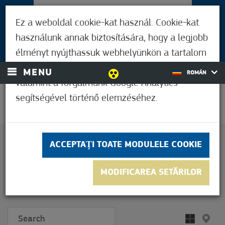
PENTRU VIZITATORI
Ez a weboldal cookie-kat használ. Cookie-kat
LOCUITORII DIN MÓRAHALOM
használunk annak biztosítására, hogy a legjobb
AUTENTIFICARE
élményt nyújthassuk webhelyünkön a tartalom
és a hirdetések személyre szabásához,
MENU
ROMÁN
valamint a forgalmunk Google Analytics
segítségével történő elemzéséhez.
32,8°C
ACASĂ
ACCEPTAȚI TOATE MODULELE COOKIE
PENTRU VIZITATORI
PUNCTE DE ACCEPTARE
MODIFICAREA SETĂRILOR
PUNCTE DE ACCEPTARE