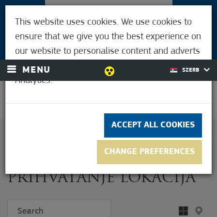
POSETIOCI
This website uses cookies. We use cookies to
ZA LJUDE MORAHALMIJA
ensure that we give you the best experience on
LOGIN
our website to personalise content and adverts
and to analyse our traffic using Google
MENU
SZERB
Analytics.
26,1°C
ACCEPT ALL COOKIES
HOME
POSETIOCI
PRIHVATANJE LOKACIJA
CHANGE PREFERENCES
PRIHVATANJE LOKACIJA