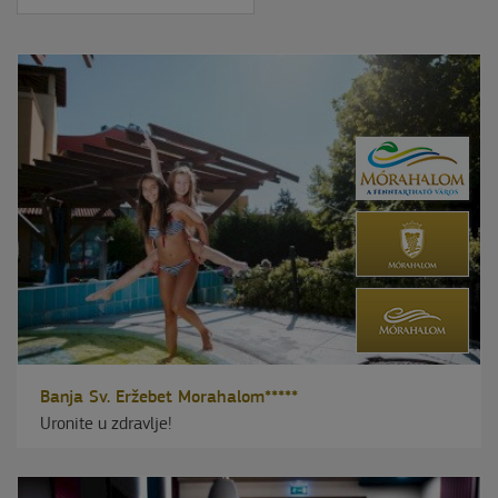
Banja Sv. Eržebet Morahalom*****
Uronite u zdravlje!