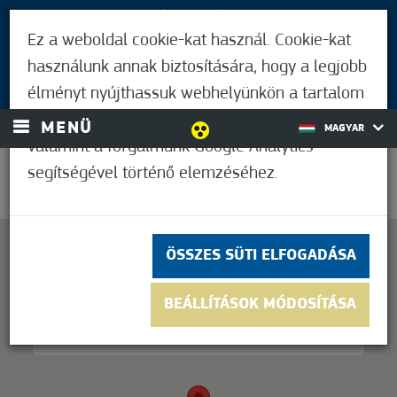
LÁTOGATÓKNAK
Ez a weboldal cookie-kat használ. Cookie-kat
MÓRAHALMIAKNAK
használunk annak biztosítására, hogy a legjobb
BEJELENTKEZÉS
élményt nyújthassuk webhelyünkön a tartalom
és a hirdetések személyre szabásához,
MENÜ
MAGYAR
valamint a forgalmunk Google Analytics
segítségével történő elemzéséhez.
30,6°C
ÖSSZES SÜTI ELFOGADÁSA
This page can't load Google Maps correctly.
BEÁLLÍTÁSOK MÓDOSÍTÁSA
OK
Do you own this website?