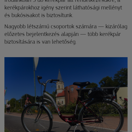
Irodánkban 5 db kerékpár áll rendelkezésükre, a
kerékpárokhoz igény szerint láthatósági mellényt
és bukósisakot is biztosítunk.
Nagyobb létszámú csoportok számára — kizárólag
előzetes bejelentkezés alapján — több kerékpár
biztosítására is van lehetőség.