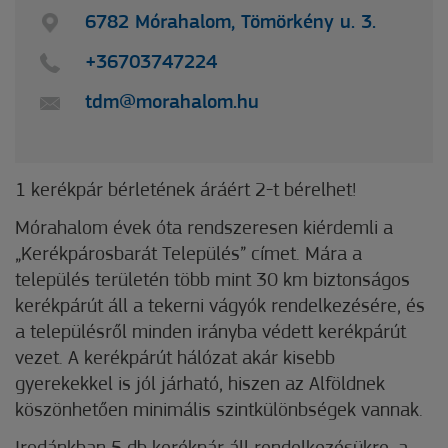
6782 Mórahalom, Tömörkény u. 3.
+36703747224
tdm@morahalom.hu
1 kerékpár bérletének áráért 2-t bérelhet!
Mórahalom évek óta rendszeresen kiérdemli a
„Kerékpárosbarát Település” címet. Mára a
település területén több mint 30 km biztonságos
kerékpárút áll a tekerni vágyók rendelkezésére, és
a településről minden irányba védett kerékpárút
vezet. A kerékpárút hálózat akár kisebb
gyerekekkel is jól járható, hiszen az Alföldnek
köszönhetően minimális szintkülönbségek vannak.