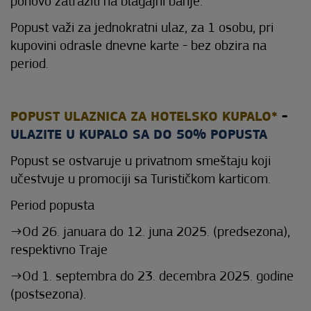
ponovo zatražiti na blagajni banje.
Popust važi za jednokratni ulaz, za 1 osobu, pri
kupovini odrasle dnevne karte - bez obzira na
period.
POPUST ULAZNICA ZA HOTELSKO KUPALO*
-
ULAZITE U KUPALO SA DO 50% POPUSTA
Popust se ostvaruje u privatnom smeštaju koji
učestvuje u promociji sa Turističkom karticom.
Period popusta
→Od 26. januara do 12. juna 2025. (predsezona),
respektivno Traje
→Od 1. septembra do 23. decembra 2025. godine
(postsezona).