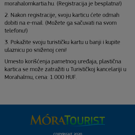
morahalomkartia.hu. (Registracija je besplatna!)
2. Nakon registracije, svoju karticu ćete odmah
dobiti na e-mail. (Možete ga sačuvati na svom
telefonu!)
3. Pokažite svoju turističku kartu u banji i kupite
ulaznicu po sniženoj ceni!
Umesto korišćenja pametnog uređaja, plastična
kartica se može zatražiti u Turističkoj kancelariji u
Morahalmu, cena: 1.000 HUF.
COPYRIGHT 2020