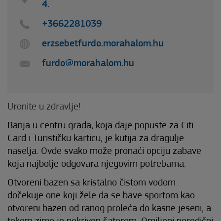
4.
+3662281039
erzsebetfurdo.morahalom.hu
furdo@morahalom.hu
Uronite u zdravlje!
Banja u centru grada, koja daje popuste za Citi
Card i Turističku karticu, je kutija za dragulje
naselja. Ovde svako može pronaći opciju zabave
koja najbolje odgovara njegovim potrebama.
Otvoreni bazen sa kristalno čistom vodom
dočekuje one koji žele da se bave sportom kao
otvoreni bazen od ranog proleća do kasne jeseni, a