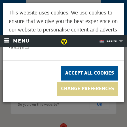
POSETIOCI
This website uses cookies. We use cookies to
ZA LJUDE MORAHALMIJA
ensure that we give you the best experience on
LOGIN
our website to personalise content and adverts
and to analyse our traffic using Google
MENU
SZERB
Analytics.
22,2°C
ACCEPT ALL COOKIES
CHANGE PREFERENCES
This page can't load Google Maps correctly.
OK
Do you own this website?