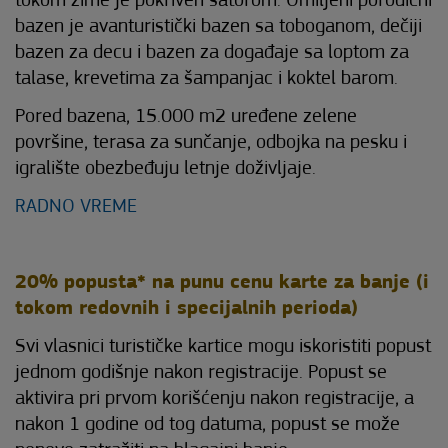
tokom zime je pokriven šatorom. Omiljeni porodični
bazen je avanturistički bazen sa toboganom, dečiji
bazen za decu i bazen za događaje sa loptom za
talase, krevetima za šampanjac i koktel barom.
Pored bazena, 15.000 m2 uređene zelene
površine, terasa za sunčanje, odbojka na pesku i
igralište obezbeđuju letnje doživljaje.
RADNO VREME
20% popusta* na punu cenu karte za banje (i
tokom redovnih i specijalnih perioda)
Svi vlasnici turističke kartice mogu iskoristiti popust
jednom godišnje nakon registracije. Popust se
aktivira pri prvom korišćenju nakon registracije, a
nakon 1 godine od tog datuma, popust se može