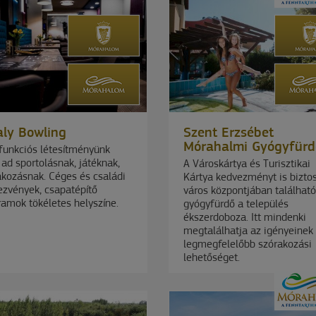
aly Bowling
Szent Erzsébet
Mórahalmi Gyógyfürd
funkciós létesítményünk
 ad sportolásnak, játéknak,
A Városkártya és Turisztikai
akozásnak. Céges és családi
Kártya kedvezményt is biztos
ezvények, csapatépítő
város központjában található
amok tökéletes helyszíne.
gyógyfürdő a település
ékszerdoboza. Itt mindenki
megtalálhatja az igényeinek
legmegfelelőbb szórakozási
lehetőséget.