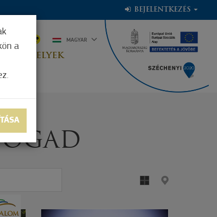
BEJELENTKEZÉS
ak
0°C
MAGYAR
kön a
OGADÓHELYEK
ez.
ÍTÁSA
FOGAD