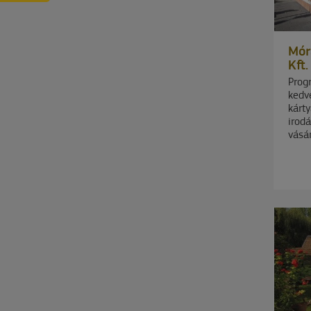
FEL
HÍRLEVELÜNKRE
Mór
Kft.
Prog
kedv
kárty
irod
vásá