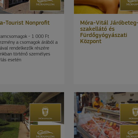
a-Tourist Nonprofit
Móra-Vitál Járóbeteg
szakellátó és
Fürdőgyógyászati
ramcsomagok - 1 000 Ft
Központ
ezmény a csomagok árából a
ával rendelkezők részére
ánkban történő személyes
rlás esetén