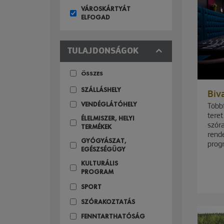
VÁROSKÁRTYÁT
ELFOGAD
TULAJDONSÁGOK
ÖSSZES
SZÁLLÁSHELY
Biv
VENDÉGLÁTÓHELY
Több
teret
ÉLELMISZER, HELYI
szór
TERMÉKEK
rend
GYÓGYÁSZAT,
progr
EGÉSZSÉGÜGY
KULTURÁLIS
PROGRAM
SPORT
SZÓRAKOZTATÁS
FENNTARTHATÓSÁG