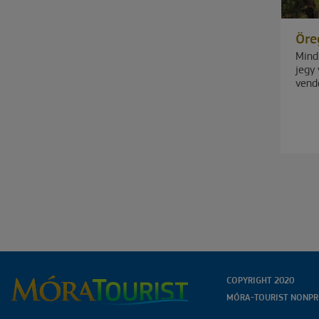
Öre
Mindk
jegy 
vend
COPYRIGHT 2020
MÓRA-TOURIST NONPRO