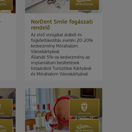
-
NorDent Smile fogászati
rendelő
Az első vizsgálat árából és
fogkőeltávolítás esetén 20-20%
kedvezmény Mórahalom
Városkártyával.
Állandó 5%-os kedvezmény az
implantátum beültetések
listaárából Turisztikai Kártyával
és Mórahalom Városkártyával.