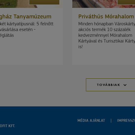
gház Tanyamúzeum
Priváthús Mórahalom
ét kártyatípusnál: 5 felnőtt
Minden hónapban Városkárt
vásárlása esetén -
akciós termék 10 százalék
églátás
kedvezménnyel Mórahalom
Kártyával és Turisztikai Kárt
is!
TOVÁBBIAK
MÉDIA AJÁNLAT
IMPRESS
FIT KFT.