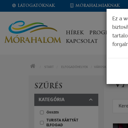
LÁTOGATÓKNAK
MÓRAHALMIAKNAK
Ez a w
biztos
HÍREK
PROGRAMOK
tartal
KAPCSOLAT
forgal
KEZDŐOLDAL
START
ELFOGADÓHELYEK
VÁROSKÁRTYÁT ELFO
V
SZŰRÉS
KATEGÓRIA
ÖSSZES
TURISTA KÁRTYÁT
ELFOGAD