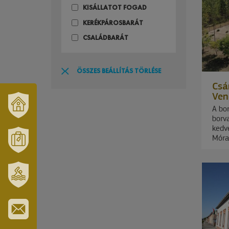
KISÁLLATOT FOGAD
KERÉKPÁROSBARÁT
CSALÁDBARÁT
ÖSSZES BEÁLLÍTÁS TÖRLÉSE
Csá
Ven
A bor
borv
VÁRUSONK
kedve
ÉS
Móra
TÉRSÉGÜNK
MÓRAHALOM
TURISZTIKA
SZT.
ERZSÉBET
GYÓGYFÜRDŐ
IRATKOZZON