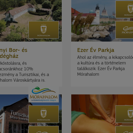
nyi Bor- és
Ezer Év Parkja
dégház
Ahol az élmény, a kikapcsoló
a kultúra és a történelem
kóstolásra, és
találkozik: Ezer Év Parkja
acsoránkhoz 10%
Mórahalom
zmény a Turisztikai, és a
halom Városkártyára is.