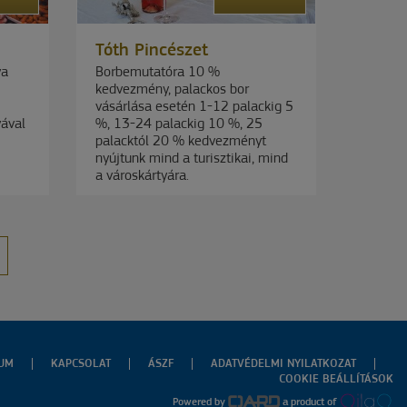
Tóth Pincészet
ya
Borbemutatóra 10 %
kedvezmény, palackos bor
vásárlása esetén 1-12 palackig 5
yával
%, 13-24 palackig 10 %, 25
palacktól 20 % kedvezményt
nyújtunk mind a turisztikai, mind
a városkártyára.
ZUM
KAPCSOLAT
ÁSZF
ADATVÉDELMI NYILATKOZAT
COOKIE BEÁLLÍTÁSOK
Powered by
a product of